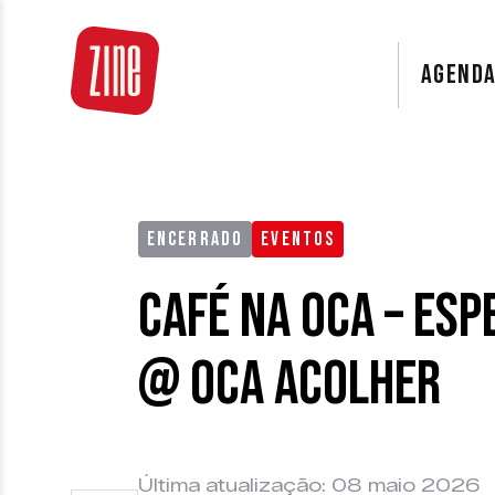
AGEND
ENCERRADO
EVENTOS
Café na Oca – Esp
@ Oca Acolher
Última atualização: 08 maio 2026