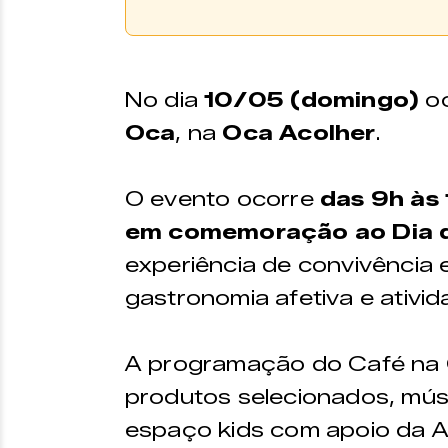
Comprar Ingresso
Os ingressos podem ser 
No dia
10/05 (domingo)
oc
plataforma do
Sympla.
Oca
, na
Oca Acolher
.
O evento ocorre
das 9h às
em comemoração ao Dia 
experiência de convivência 
gastronomia afetiva e ativid
A programação do Café na O
produtos selecionados, músic
espaço kids com apoio da 