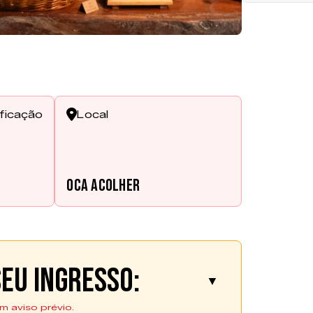
ificação
Local
s
Oca Acolher
eu ingresso:
▼
m aviso prévio.