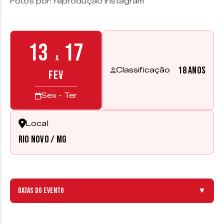
Fotos por: reprodução Instagram
13
17
a
18 anos
Classificação
FEV
Sex - Ter
Local
Rio Novo / MG
Datas do evento
▼