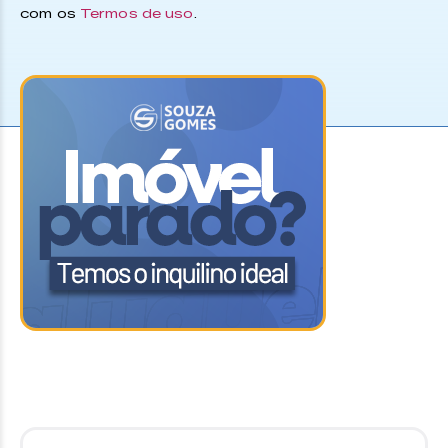
com os
Termos de uso
.