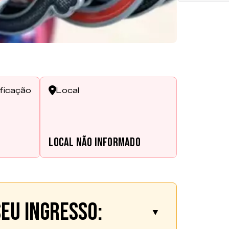
ificação
Local
s
Local não informado
eu ingresso:
▼