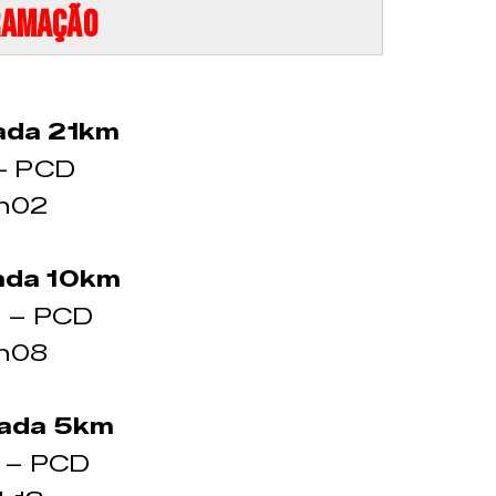
ramação
ada 21km
– PCD
h02
ada 10km
 – PCD
h08
gada 5km
 – PCD