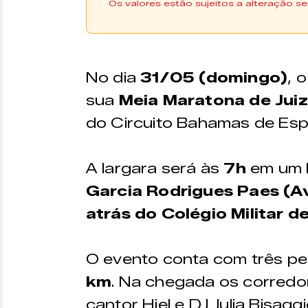
Os valores estão sujeitos a alteração se
No dia
31/05 (domingo)
, 
sua
Meia Maratona de Juiz
do Circuito Bahamas de Esp
A largara será às
7h
em um
Garcia Rodrigues Paes (Av
atrás do Colégio Militar de
O evento conta com três p
km
. Na chegada os corredo
cantor Hiel e DJ Julia Bisagg