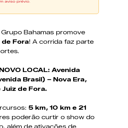
m aviso prévio.
o Grupo Bahamas promove
 de Fora
! A corrida faz parte
ortes.
NOVO LOCAL:
Avenida
enida Brasil) – Nova Era,
 Juiz de Fora.
ercursos:
5 km, 10 km e 21
res poderão curtir o show do
io, além de ativações de