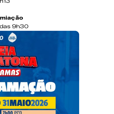
h13
emiação
r das 9h30