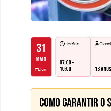
31
Horário
Class
MAIO
07:00 -
10:00
18 ano
Dom
Como garantir o s