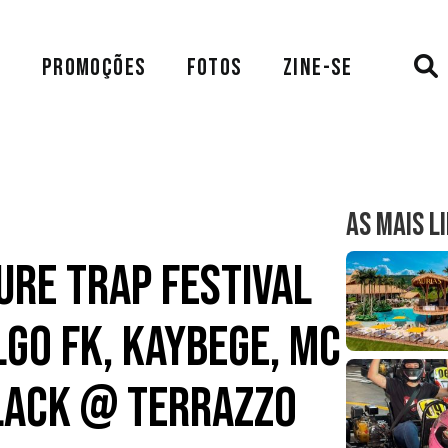
A
PROMOÇÕES
FOTOS
ZINE-SE
AS MAIS L
ure Trap Festival
go FK, Kaybege, MC
lack @ Terrazzo