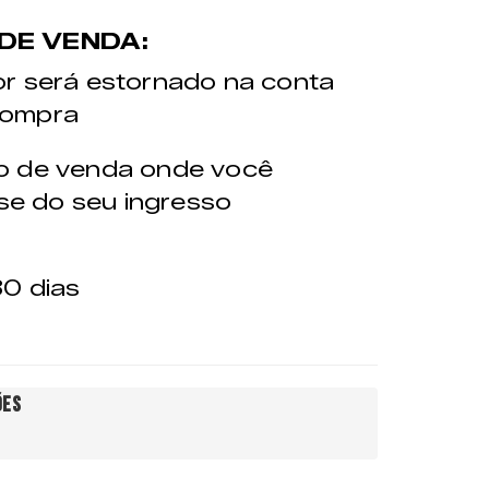
DE VENDA:
lor será estornado na conta
 compra
nto de venda onde você
se do seu ingresso
30 dias
ões