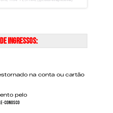
de ingressos:
 estornado na conta ou cartão
mento pelo
le-conosco