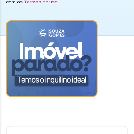
com os
Termos de uso
.