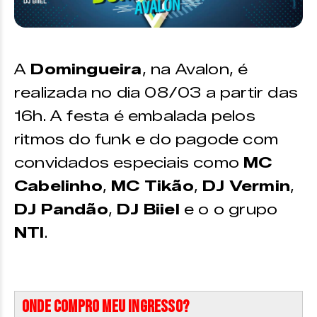
A
Domingueira
, na Avalon, é
realizada no dia 08/03 a partir das
16h. A festa é embalada pelos
ritmos do funk e do pagode com
convidados especiais como
MC
Cabelinho
,
MC Tikão
,
DJ Vermin
,
DJ Pandão
,
DJ Biiel
e o o grupo
NTI
.
Onde compro meu ingresso?