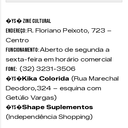
�Ys� Zine Cultural
R. Floriano Peixoto, 723 –
Endereço:
Centro
Aberto de segunda a
Funcionamento:
sexta-feira em horário comercial
(32) 3231-3506
Fone:
Kika Colorida
(Rua Marechal
�Ys�
Deodoro,324 – esquina com
Getúlio Vargas)
Shape Suplementos
�Ys�
(Independência Shopping)