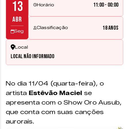
13
11:00 - 00:00
Horário
ABR
18 anos
Classificação
Seg
Local
Local não informado
No dia 11/04 (quarta-feira), o
artista
Estêvão Maciel
se
apresenta com o Show Oro Ausub,
que conta com suas canções
aurorais.