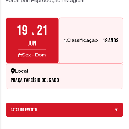
Fotos por: Reprodução Instagram
19
21
a
18 anos
Classificação
JUN
Sex - Dom
Local
Praça Tarcísio Delgado
Datas do evento
▼