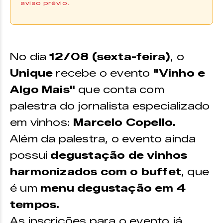
aviso prévio.
As inscrições podem ser realizadas
através do formulário na
página
oficial do evento |
Se inscreva aqui
No dia
12/08 (sexta-feira)
, o
Unique
recebe o evento
"Vinho e
Algo Mais"
que conta com
palestra do jornalista especializado
em vinhos:
Marcelo Copello.
Além da palestra, o evento ainda
possui
degustação de vinhos
harmonizados com o buffet
, que
é um
menu degustação em 4
tempos.
As inscrições para o evento já