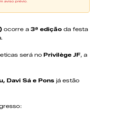
m aviso prévio.
adquiridos através da
)
ocorre a
3ª edição
da festa
.
tão diponíveis no ponto de
ural
leticas será no
Privilège JF
, a
$45,00
u, Davi Sá e Pons
já estão
ngresso:
Ver no mapa