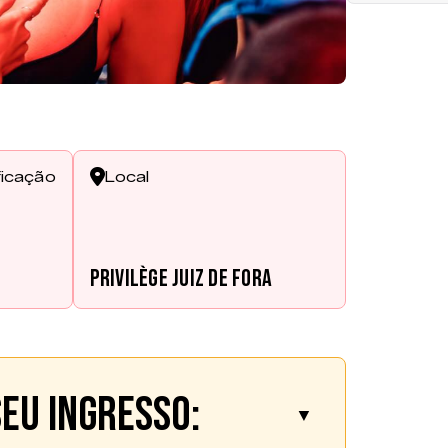
ficação
Local
Privilège Juiz de Fora
eu ingresso:
▼