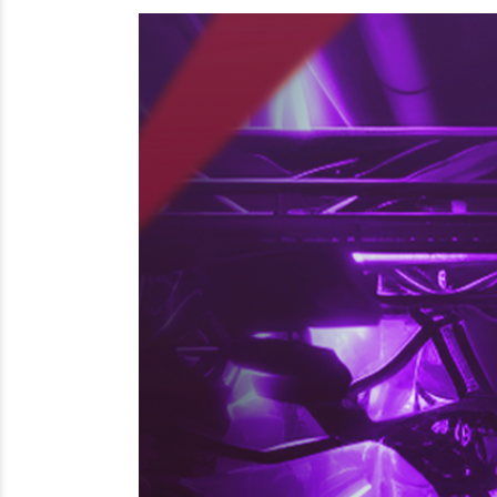
Endereço:
Funcio
Praça Menelick de
Aberto d
Carvalho, 150
a sexta-f
às 18h