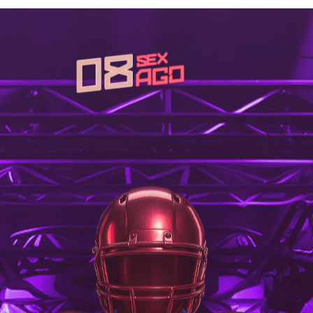
namento:
Contato:
e segunda
(32) 99800-8403
eira das 9h