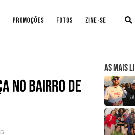
A
PROMOÇÕES
FOTOS
ZINE-SE
AS MAIS L
ça no Bairro de
25