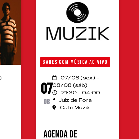
BARES COM MÚSICA AO VIVO
07/08 (sex) -
0
07
08/08 (sáb)
21:30 - 04:00
08
Juiz de Fora
Café Muzik
Agenda de