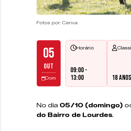
Fotos por: Canva
05
Horário
Class
OUT
09:00 -
13:00
18 ano
Dom
No dia
05/10 (domingo)
o
do Bairro de Lourdes
.