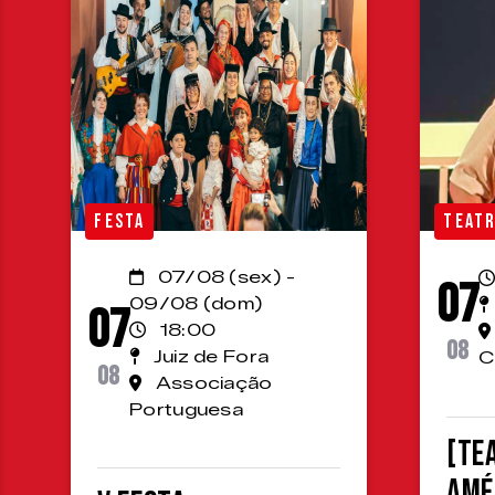
FESTA
TEAT
07/08 (sex) -
07
09/08 (dom)
07
18:00
08
Juiz de Fora
C
08
Associação
Portuguesa
[TE
Amé