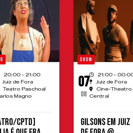
RO
SHOW
20:00 - 21:00
21:00 - 00:0
07
Juiz de Fora
Juiz de Fora
Teatro Paschoal
Cine-Theatro
08
arlos Magno
Central
ATRO/CPTD]
Gilsons em Juiz
lia é que era
de Fora @