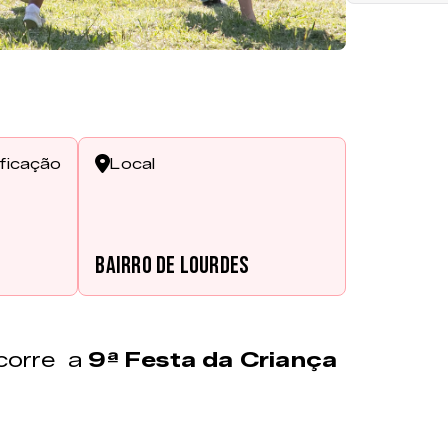
ificação
Local
s
Bairro de Lourdes
corre a
9ª Festa da Criança