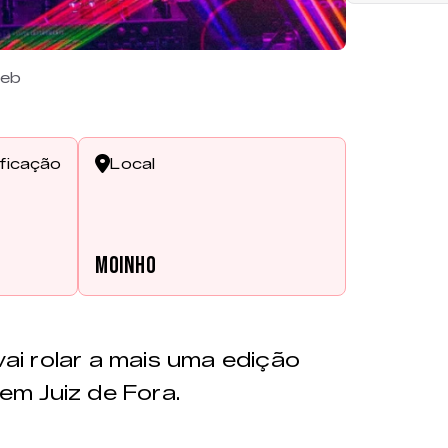
reb
ificação
Local
s
Moinho
ai rolar a mais uma edição
 em Juiz de Fora.