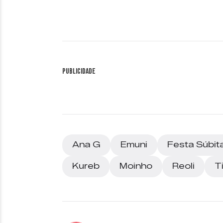
Publicidade
Ana G
Emuni
Festa Súbit
Kureb
Moinho
Reoli
T