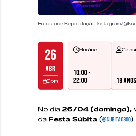
Fotos por: Reprodução Instagram/@ku
26
Horário
Class
ABR
10:00 -
22:00
18 ano
Dom
No dia
26/04 (domingo),
v
da
Festa Súbita
(
)
@subita0800