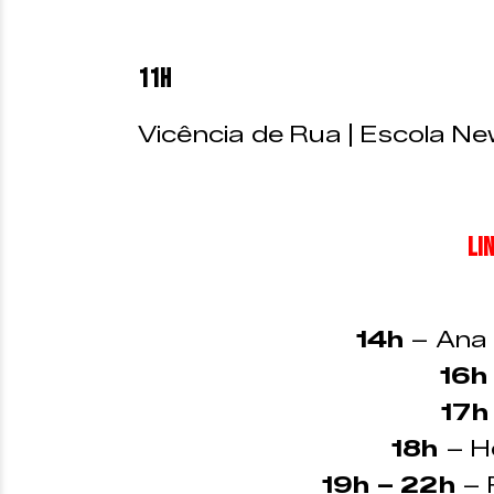
11h
Vicência de Rua | Escola N
LIN
14h
– Ana 
16h
17h
18h
– H
19h – 22h
– 