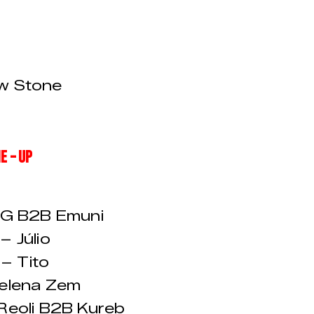
ew Stone
E – UP
G B2B Emuni
– Júlio
– Tito
elena Zem
Reoli B2B Kureb