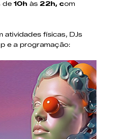
,
de
10h
às
22h, c
om
atividades físicas, DJs
-up e a programação: