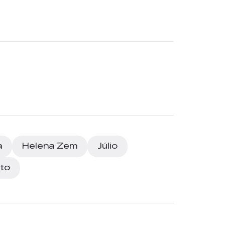
a
Helena Zem
Júlio
ito