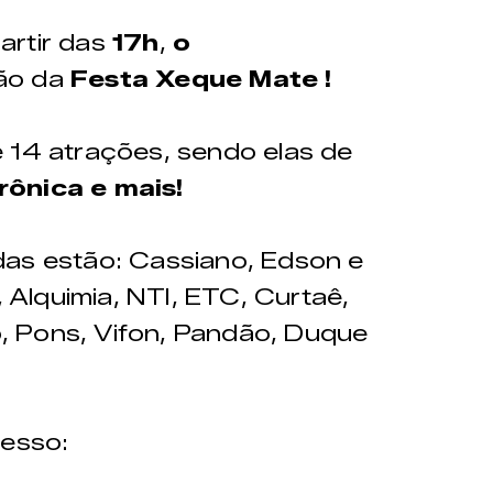
adquiridos através da
partir das
17h
,
o
ção da
Festa
Xeque Mate !
 14 atrações, sendo elas de
Ver no mapa
rônica e mais!
namento:
Contato:
e segunda
(32) 99800-8403
das estão: Cassiano, Edson e
eira das 9h
Alquimia, NTI, ETC, Curtaê,
 Pons, Vifon, Pandão, Duque
resso: