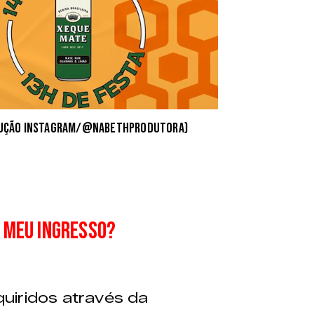
odução Instagram/@nabethprodutora)
 meu ingresso?
uiridos através da