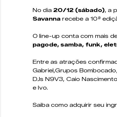
Os ingressos podem ser 
No dia
20/12 (sábado)
, a 
plataforma
Uniticket
Savanna
recebe a 10ª edi
PONTO DE VENDA
O line-up conta com mais de
Zine Cultural
pagode, samba, funk, elet
Endereço:
Funcio
Praça Menelick de
Aberto d
Entre as atrações confirma
Carvalho, 150
a sexta-f
às 18h
Gabriel,Grupos Bombocado, 
DJs N9V3, Caio Nascimento,
e Ivo.
Saiba como adquirir seu ing