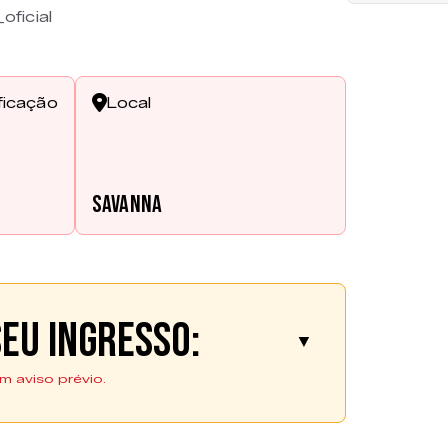
oficial
ficação
Local
Savanna
eu ingresso:
▼
m aviso prévio.