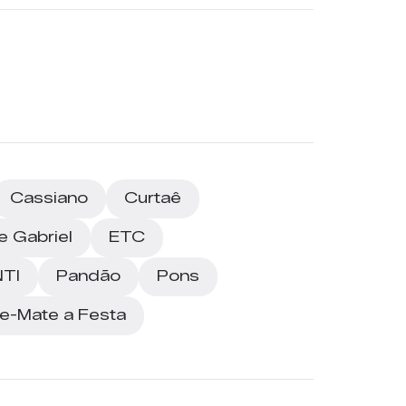
Cassiano
Curtaê
e Gabriel
ETC
NTI
Pandão
Pons
e-Mate a Festa