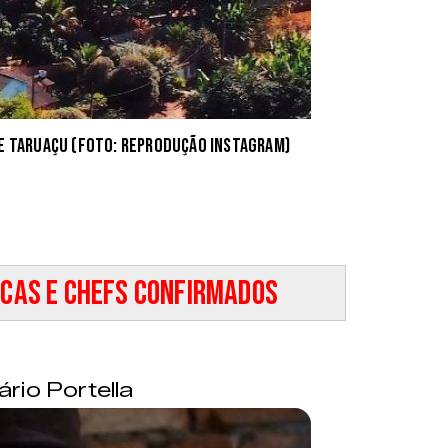
e Taruaçu (Foto: reprodução Instagram)
cas e chefs confirmados
rio Portella