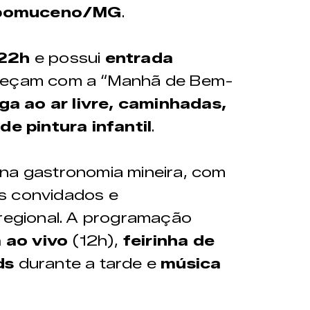
epomuceno/MG
.
 22h
e possui
entrada
meçam com a “Manhã de Bem-
ga ao ar livre, caminhadas,
de pintura infantil
.
 na gastronomia mineira, com
s convidados e
 regional. A programação
 ao vivo
(12h),
feirinha de
ds
durante a tarde e
música