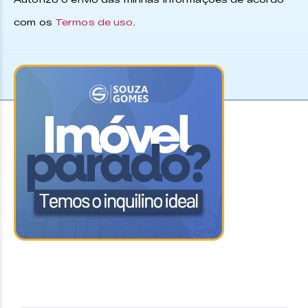
com os
Termos de uso
.