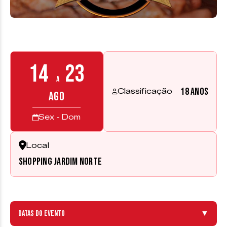
14
23
a
18 anos
Classificação
AGO
Sex - Dom
Local
Shopping Jardim Norte
Datas do evento
▼