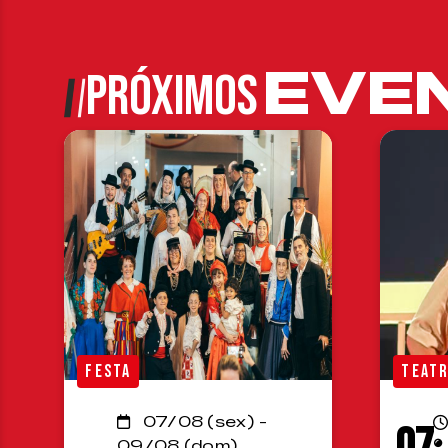
EVE
PRÓXIMOS
FESTA
TEAT
07/08 (sex) -
07
09/08 (dom)