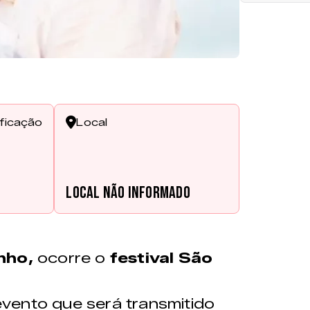
ificação
Local
s
Local não informado
unho,
ocorre o
festival São
vento que será transmitido