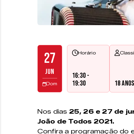
27
Horário
Class
JUN
16:30 -
19:30
18 ano
Dom
Nos dias
25, 26 e 27 de j
João de Todos 2021.
Confira a programação do e