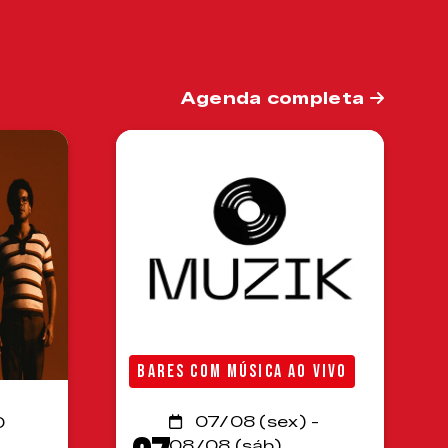
Agenda completa
BARES COM MÚSICA AO VIVO
07/08 (sex) -
0
08/08 (sáb)