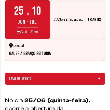
25
10
a
18 anos
Classificação
JUN - JUL
Qui - Sex
Local
Galeria Espaço Reitoria
Datas do evento
▼
No dia
25/06 (quinta-feira),
ocorre a abertura da