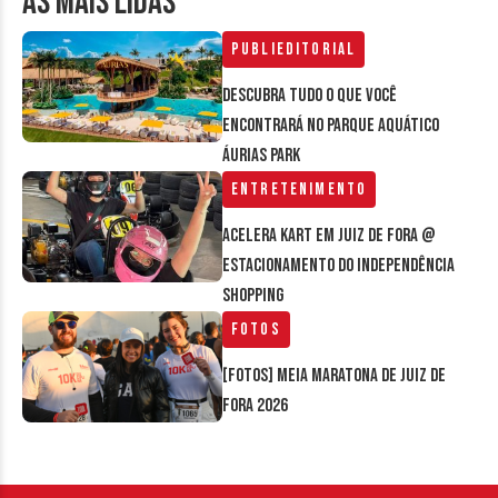
AS MAIS LIDAS
Publieditorial
Descubra tudo o que você
encontrará no parque aquático
Áurias Park
Entretenimento
Acelera Kart em Juiz de Fora @
estacionamento do Independência
Shopping
Fotos
[FOTOS] Meia Maratona de Juiz de
Fora 2026