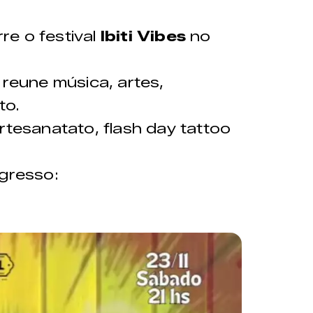
o ponto de venda físico do Zine Cultural
re o festival
Ibiti Vibes
no
 reune música, artes,
to.
rtesanatato, flash day tattoo
ngresso: