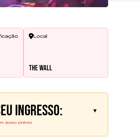
ficação
Local
The Wall
eu ingresso:
▼
m aviso prévio.
dquiridos pela plataforma