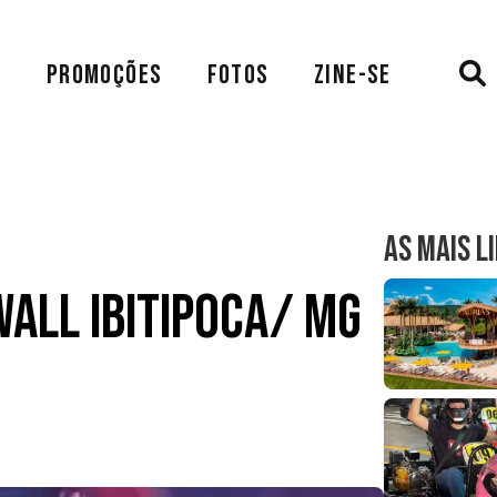
A
PROMOÇÕES
FOTOS
ZINE-SE
AS MAIS L
 Wall Ibitipoca/ MG