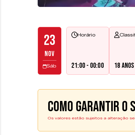
23
Horário
Classi
NOV
21:00 - 00:00
18 anos
Sáb
Como garantir o s
Os valores estão sujeitos a alteração se
Os ingressos podem ser a