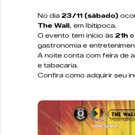
da Uniticket |
COMPRE AQUI
*Os ingressos também estão diponíveis n
No dia
23/11 (sábado)
ocor
The Wall
, em Ibitipoca.
O evento tem início às
21h
e
gastronomia e entretenimen
A noite conta com feira de a
e tabacaria.
Confira como adquirir seu i