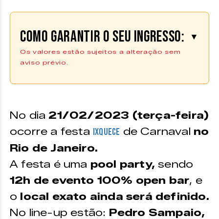
Como garantir o seu ingresso:
▼
Os valores estão sujeitos a alteração sem
aviso prévio.
Os ingressos podem ser adquiridos
através da plataforma da Sympla
|
Compre aqui
No dia
21/02/2023 (terça-feira)
ocorre a festa
de Carnaval
no
Ixquece
Rio de Janeiro.
A festa é uma
pool party,
sendo
12h de evento 100% open bar
, e
o
local exato ainda será definido.
No line-up estão:
Pedro Sampaio,