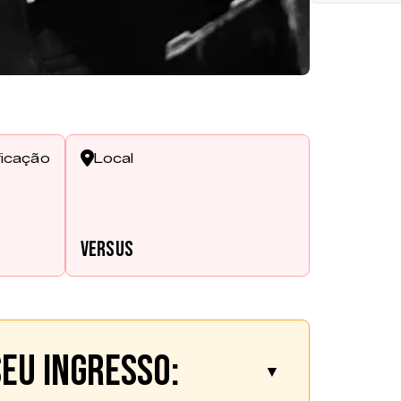
ficação
Local
Versus
eu ingresso:
▼