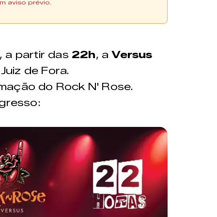
m aviso prévio.
dquiridos pela plataforma
o ponto de venda físico do Zine Cultural
, a partir das
22h
, a
Versus
Juiz de Fora.
amação do Rock N' Rose.
ngresso: