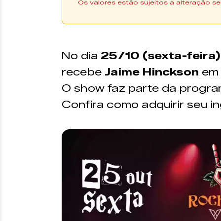
Os valores estão sujeitos a alteração se
Os ingressos podem ser a
da Uniticket |
COMPRE AQUI
*Os ingressos também estão diponíveis n
No dia
25/10 (sexta-feira)
recebe
Jaime Hinckson
em 
VALOR
O show faz parte da progr
Geral –
R$20,00
Confira como adquirir seu i