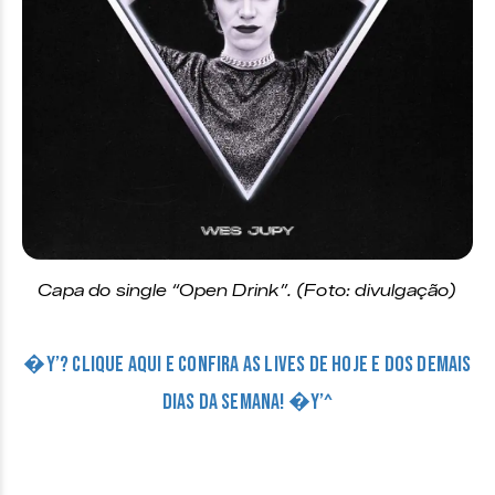
Capa do single “Open Drink”. (Foto: divulgação)
�Y’? CLIQUE AQUI E CONFIRA AS LIVES DE HOJE E DOS DEMAIS
DIAS DA SEMANA! �Y’^