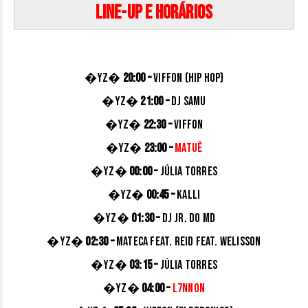
Line-up e Horários
�YZ�
20:00 –
Viffon (hip hop)
�YZ�
21:00 –
DJ Samu
�YZ�
22:30 –
Viffon
�YZ�
23:00 –
Matuê
�YZ�
00:00 –
Júlia Torres
�YZ�
00:45 –
Kalli
�YZ�
01:30 –
Dj Jr. do Md
�YZ�
02:30 –
Mateca feat. Reid feat. Welisson
�YZ�
03:15 –
Júlia torres
�YZ�
04:00 –
L7nnon