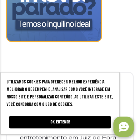
Utilizamos cookies para oferecer melhor experiência,
melhorar o desempenho, analisar como você interage em
nosso site e personalizar conteúdo. Ao utilizar este site,
você concorda com o uso de cookies.
O Zine Cultural
é a melhor fonte
Ok, entendi!
de informações sobre
entretenimento em Juiz de Fora