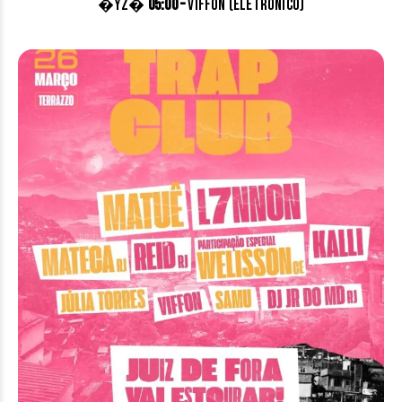
�YZ�
05:00 –
Viffon (eletronico)