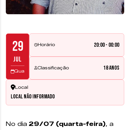
29
20:00 - 00:00
Horário
JUL
18 anos
Classificação
Qua
Local
Local não informado
No dia
29/07 (quarta-feira)
, a