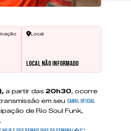
ficação
Local
Local não informado
),
a partir das
20h30
, ocorre
transmissão em seu
canal oficial
cipação de Rio Soul Funk,
.
DE HOJE E DOS DEMAIS DIAS DA SEMANA! �Y’^