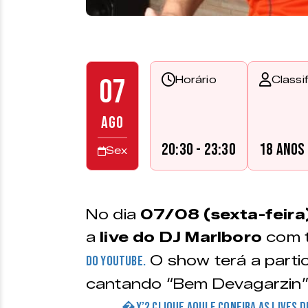
07
Horário
Classi
AGO
20:30 - 23:30
18 anos
Sex
No dia
07/08 (sexta-feira
a
live do DJ Marlboro
com 
O show terá a parti
do Youtube.
cantando “Bem Devagarzin”
�Y’? CLIQUE AQUI E CONFIRA AS LIVES 