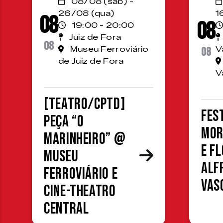
08/08 (sáb) -
26/08 (qua)
1
08
08
19:00 - 20:00
Juiz de Fora
08
Museu Ferroviário
08
V
de Juiz de Fora
V
[TEATRO/CPTD]
Fes
Peça “O
Mor
Marinheiro” @
e F
Museu
Alf
Ferroviário e
Vas
Cine-Theatro
Central