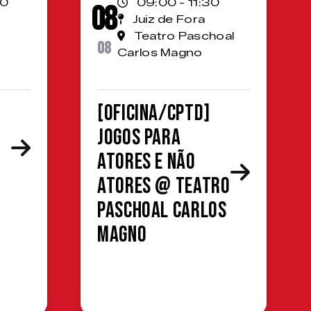
00
09:00 - 11:30
08
Juiz de Fora
Teatro Paschoal
08
Carlos Magno
[OFICINA/CPTD]
Jogos para
atores e não
atores @ Teatro
Paschoal Carlos
Magno