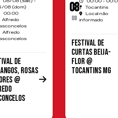
08/08 (sáb) -
00:00 - 00:
08
6/08 (dom)
Tocantins
00:00
Local não
08
Alfredo
informado
asconcelos
Alfredo
asconcelos
Festival de
Curtas Beija-
tival de
Flor @
angos, Rosas
Tocantins MG
lores @
redo
concelos