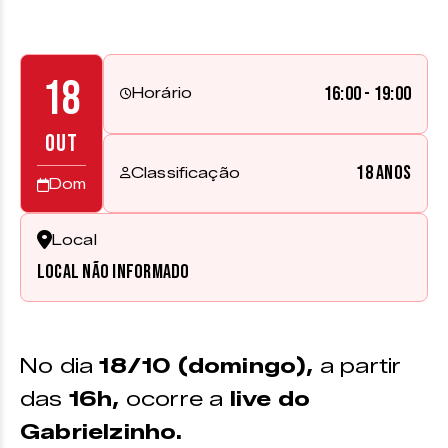
18
16:00 - 19:00
Horário
OUT
18 anos
Classificação
Dom
Local
Local não informado
No dia
18/10 (domingo),
a partir
das
16h,
ocorre a
live do
Gabrielzinho.