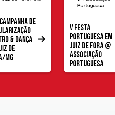
Portuguesa
 Campanha de
V Festa
ularização
Portuguesa em
tro & Dança
Juiz de Fora @
uiz de
Associação
a/MG
Portuguesa