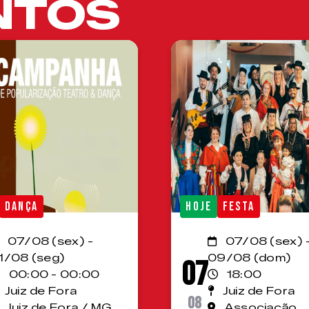
NTOS
DANÇA
HOJE
FESTA
07/08 (sex) -
07/08 (sex) 
1/08 (seg)
09/08 (dom)
07
00:00 - 00:00
18:00
Juiz de Fora
Juiz de Fora
08
Juiz de Fora / MG
Associação