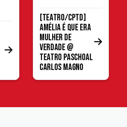
[TEATRO/CPTD]
Amélia é que era
mulher de
verdade @
Teatro Paschoal
Carlos Magno