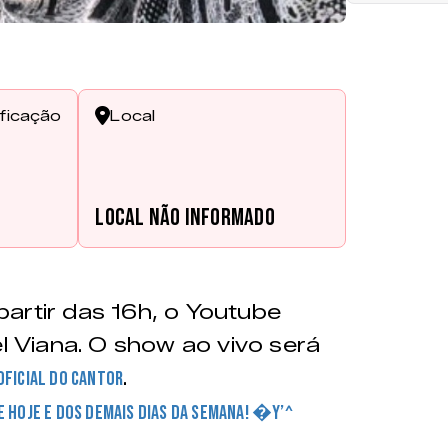
ificação
Local
s
Local não informado
artir das 16h, o Youtube
el Viana. O show ao vivo será
.
oficial do cantor
DE HOJE E DOS DEMAIS DIAS DA SEMANA! �Y’^