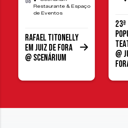
08
Restaurante & Espaço
de Eventos
23ª
Pop
Rafael Titonelly
Tea
em Juiz de Fora
@ J
@ Scenárium
For