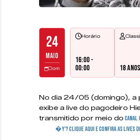
24
Horário
Class
MAIO
16:00 -
00:00
18 ano
Dom
No dia 24/05 (domingo), a p
exibe a live do pagodeiro Hi
transmitido por meio do
canal 
�Y’? CLIQUE AQUI E CONFIRA AS LIVES 