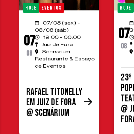
HOJE
EVENTOS
HOJE
07/08 (sex) -
07
08/08 (sáb)
3
07
19:00 - 00:00
Juiz de Fora
08
08
Scenárium
Restaurante & Espaço
de Eventos
23ª
Pop
Rafael Titonelly
Tea
em Juiz de Fora
@ J
@ Scenárium
For