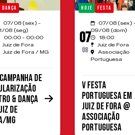
DANÇA
HOJE
FESTA
07/08 (sex) -
07/08 (sex) 
1/08 (seg)
09/08 (dom)
07
00:00 - 00:00
18:00
Juiz de Fora
Juiz de Fora
08
Juiz de Fora / MG
Associação
Portuguesa
 Campanha de
V Festa
ularização
Portuguesa em
tro & Dança
Juiz de Fora @
uiz de
Associação
a/MG
Portuguesa