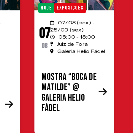
HOJE
EXPOSIÇÕES
-
07/08 (sex) -
07
25/09 (sex)
08:00 - 18:00
08
Juiz de Fora
Galeria Helio Fádel
Mostra “Boca de
Matilde” @
Galeria Helio
Fádel