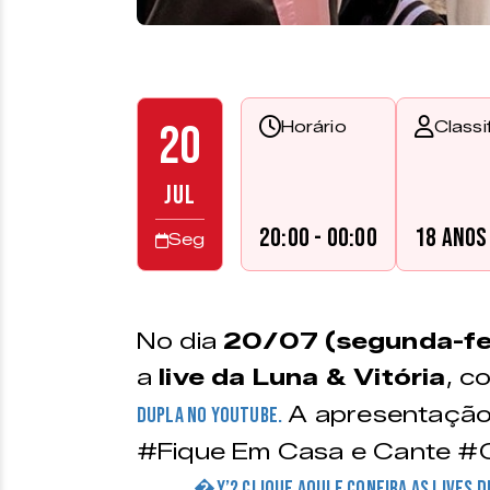
20
Horário
Classi
JUL
20:00 - 00:00
18 anos
Seg
No dia
20/07 (segunda-fei
a
live da Luna & Vitória
, c
A apresentação
dupla no Youtube.
#Fique Em Casa e Cante #
�Y’? CLIQUE AQUI E CONFIRA AS LIVES 