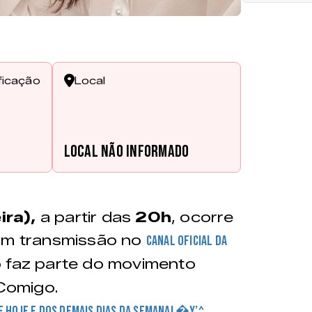
ficação
Local
Local não informado
ra),
a partir das
20h
, ocorre
om transmissão no
canal oficial da
 faz parte do movimento
Comigo.
DE HOJE E DOS DEMAIS DIAS DA SEMANA! �Y’^