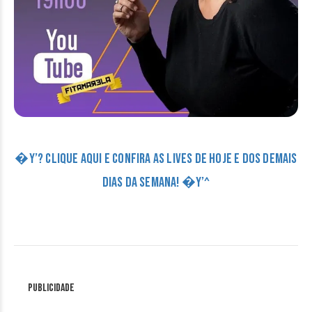
�Y’? CLIQUE AQUI E CONFIRA AS LIVES DE HOJE E DOS DEMAIS
DIAS DA SEMANA! �Y’^
Publicidade