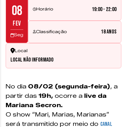
08
19:00 - 22:00
Horário
FEV
18 anos
Classificação
Seg
Local
Local não informado
No dia
08/02 (segunda-feira)
, a
partir das
19h,
ocorre a
live da
Mariana Secron.
O show “Mari, Marias, Marianas”
será transmitido por meio do
canal