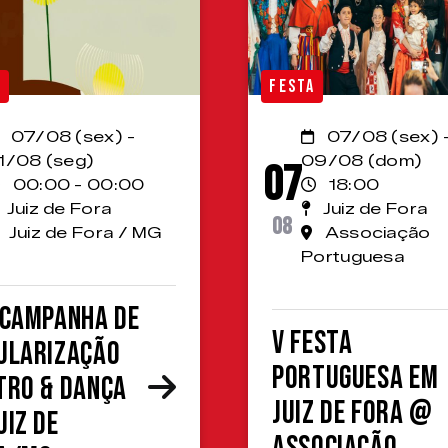
A
FESTA
07/08 (sex) -
07/08 (sex) 
1/08 (seg)
09/08 (dom)
07
00:00 - 00:00
18:00
Juiz de Fora
Juiz de Fora
08
Juiz de Fora / MG
Associação
Portuguesa
 Campanha de
V Festa
ularização
Portuguesa em
tro & Dança
Juiz de Fora @
uiz de