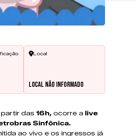
ificação
Local
s
Local não informado
partir das
16h,
ocorre a
live
etrobras Sinfônica.
tida ao vivo e os ingressos já