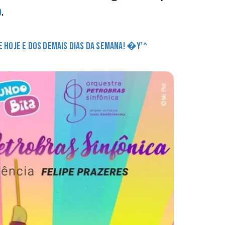
.
o
DE HOJE E DOS DEMAIS DIAS DA SEMANA! �Y’^