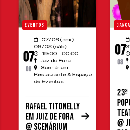
EVENTOS
DANÇ
07/08 (sex) -
07
08/08 (sáb)
3
07
19:00 - 00:00
Juiz de Fora
08
08
Scenárium
Restaurante & Espaço
de Eventos
23ª
Pop
Rafael Titonelly
Tea
em Juiz de Fora
@ J
@ Scenárium