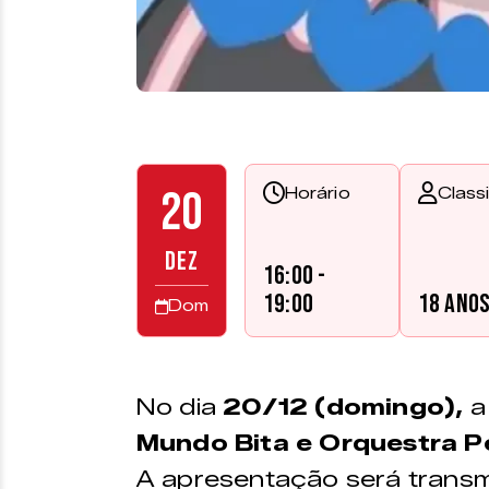
20
Horário
Class
DEZ
16:00 -
19:00
18 ano
Dom
No dia
20/12 (domingo),
a 
Mundo Bita e Orquestra P
A apresentação será transmi