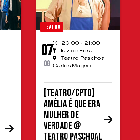
TEATRO
-
20:00 - 21:00
07
Juiz de Fora
Teatro Paschoal
08
Carlos Magno
[TEATRO/CPTD]
Amélia é que era
mulher de
verdade @
Teatro Paschoal