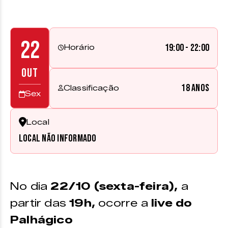
22
19:00 - 22:00
Horário
OUT
18 anos
Classificação
Sex
Local
Local não informado
No dia
22/10 (sexta-feira),
a
partir das
19h,
ocorre a
live do
Palhágico