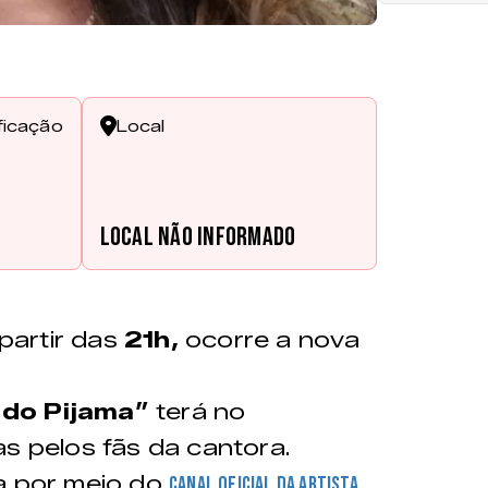
ficação
Local
Local não informado
 partir das
21h,
ocorre a nova
 do Pijama”
terá no
as pelos fãs da cantora.
a por meio do
canal oficial da artista