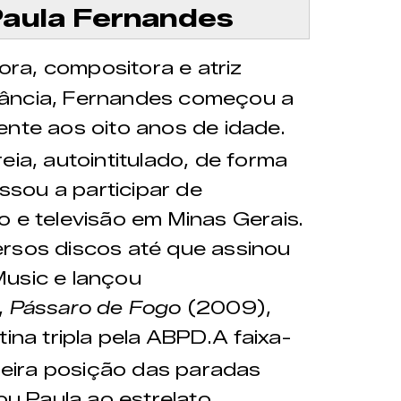
Paula Fernandes
ra, compositora e atriz
infância, Fernandes começou a
ente aos oito anos de idade.
eia, autointitulado, de forma
sou a participar de
o e televisão em Minas Gerais.
ersos discos até que assinou
Music e lançou
,
Pássaro de Fogo
(2009),
tina tripla pela ABPD.
A faixa-
imeira posição das paradas
ou Paula ao estrelato.