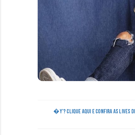
�Y’? CLIQUE AQUI E CONFIRA AS LIVES 