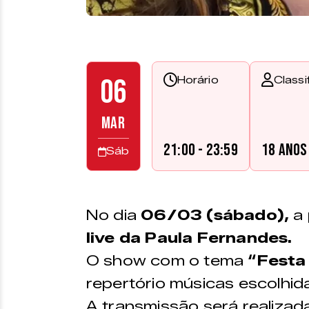
06
Horário
Classi
MAR
21:00 - 23:59
18 anos
Sáb
No dia
06/03 (sábado),
a
live da Paula Fernandes.
O show com o tema
“Festa
repertório músicas escolhid
A transmissão será realizad