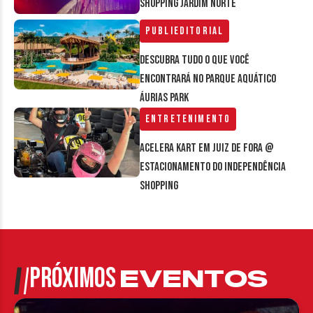
Shopping Jardim Norte
Publieditorial
Descubra tudo o que você
encontrará no parque aquático
Áurias Park
Entretenimento
Acelera Kart em Juiz de Fora @
estacionamento do Independência
Shopping
PRÓXIMOS
EVENTOS