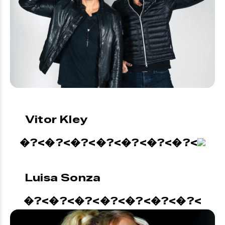
Vitor Kley
�?<�?<�?<�?<�?<�?<�?<
Luisa Sonza
�?<�?<�?<�?<�?<�?<�?<