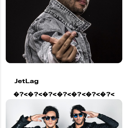
JetLag
�?<�?<�?<�?<�?<�?<�?<