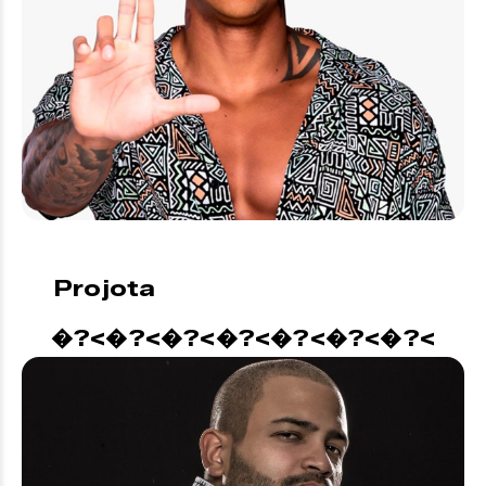
Projota
�?<�?<�?<�?<�?<�?<�?<