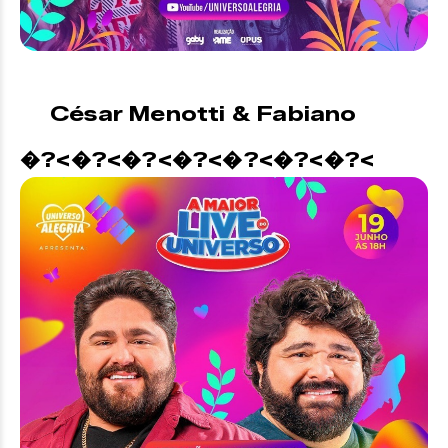
César Menotti & Fabiano
�?<�?<�?<�?<�?<�?<�?<