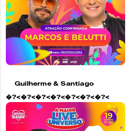
Guilherme & Santiago
�?<�?<�?<�?<�?<�?<�?<