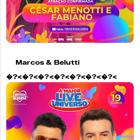
Marcos & Belutti
�?<�?<�?<�?<�?<�?<�?<