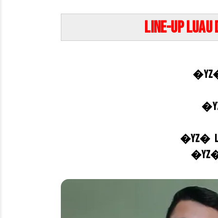
Line-up Luau 
�YZ
�YZ
�YZ� Léo
�YZ� 