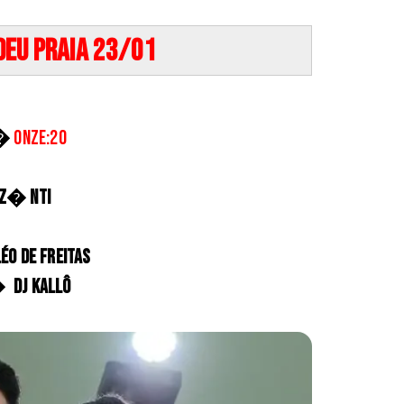
Deu Praia 23/01
�
Onze:20
� NTI
 de Freitas
DJ Kallô