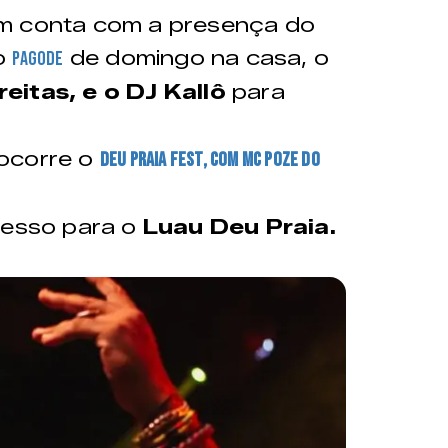
ém conta com a presença do
lo
de domingo na casa, o
pagode
eitas, e o DJ Kallô
para
ocorre o
Deu Praia Fest, com MC Poze do
resso para o
Luau Deu Praia.