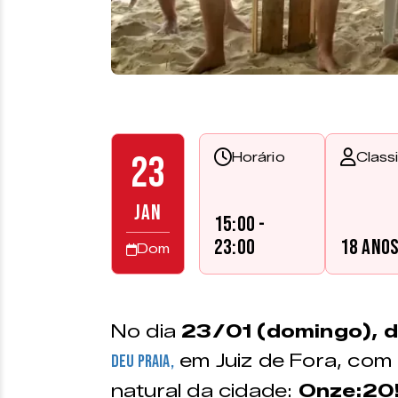
23
Horário
Class
JAN
15:00 -
23:00
18 ano
Dom
No dia
23/01 (domingo), d
em Juiz de Fora, com
Deu Praia
,
natural da cidade:
Onze:20