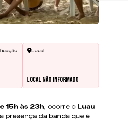
ificação
Local
s
Local não informado
e 15h às 23h
, ocorre o
Luau
 a presença da banda que é
!