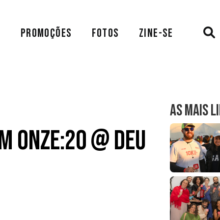
A
PROMOÇÕES
FOTOS
ZINE-SE
AS MAIS L
om Onze:20 @ Deu