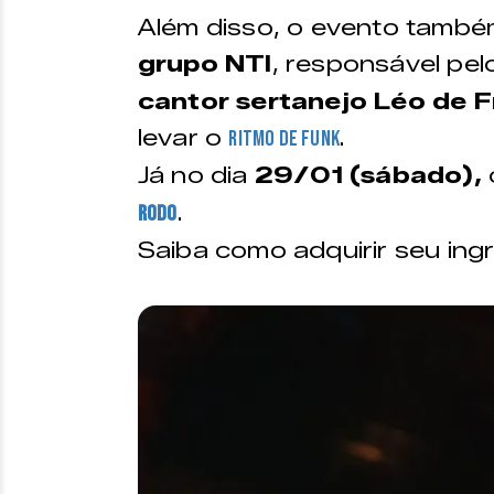
Além disso, o evento tamb
grupo NTI
, responsável pe
cantor sertanejo Léo de Fr
levar o
.
ritmo de funk
Já no dia
29/01 (sábado),
.
Rodo
Saiba como adquirir seu ing