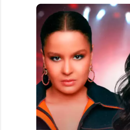
Meia-entrada –
R$ 60,00
Promocional –
R$80,00 + 1kg de alimento não per