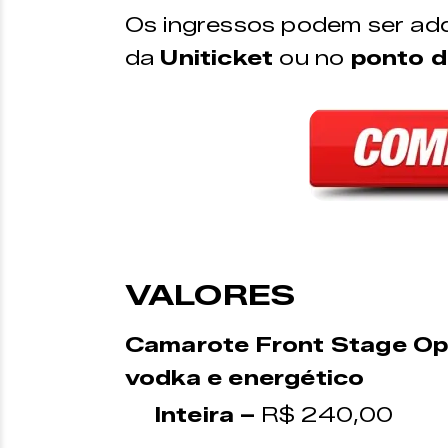
Os ingressos podem ser adq
da
Uniticket
ou no
ponto d
VALORES
Camarote Front Stage Open
vodka e energético
Inteira –
R$ 240,00