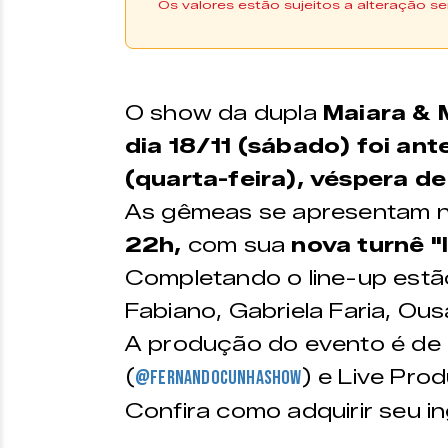
Os valores estão sujeitos a alteração se
Os ingressos podem ser 
da
Uniticket |
Compre aqui
** Os ingressos também estão disponívei
O show da dupla
Maiara & 
Cultural
dia 18/11 (sábado) foi ant
(quarta-feira), véspera de
VALORES
As gêmeas se apresentam 
Camarote Front Stage O
22h,
com sua
nova turnê "
refri, vodka e energéti
Completando o line-up estã
Inteira –
R$ 240,00
Fabiano, Gabriela Faria, Ous
Meia-entrada –
R$ 200,00
A produção do evento é de
Promocional –
R$ 220,00 + 1kg de alimento não pe
(
) e Live Pro
@fernandocunhashow
Pista
Confira como adquirir seu i
Inteira –
R$ 120,00