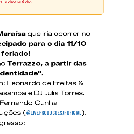
m aviso prévio.
adquiridos na plataforma
s no ponto de venda físico do Zine
Maraísa
que iria ocorrer no
ecipado para o dia 11/10
 feriado!
no
Terrazzo, a partir das
pen Bar | Cerveja, água,
Identidade".
co
o: Leonardo de Freitas &
asamba e DJ Julia Torres.
 Fernando Cunha
recível
duções (
).
@liveproducoesjfoficial
ngresso: