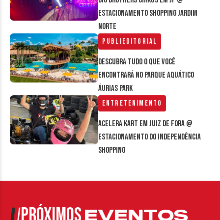
Big Brothers Cirkus em JF @
estacionamento Shopping Jardim
Norte
Publieditorial
Descubra tudo o que você
encontrará no parque aquático
Áurias Park
Entretenimento
Acelera Kart em Juiz de Fora @
estacionamento do Independência
Shopping
PRÓXIMOS
EVENTOS