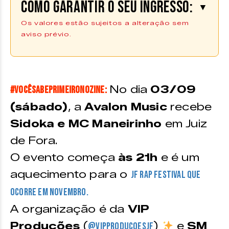
Como garantir o seu ingresso:
▼
Os valores estão sujeitos a alteração sem
aviso prévio.
Os ingressos podem ser adquiridos
na plataforma da
Uniticket |
Compre aqui
No dia
03/09
#VocêSabePrimeiroNoZINE:
VALORES
Pista –
R$ 50 (meia-entrada) | R$
(sábado)
, a
Avalon Music
recebe
60 (promocional + 1kg de alimento)
Sidoka e MC Maneirinho
em Juiz
Camarote Open Bar (cerveja,
de Fora.
vodka, whisky, refrigerante e
O evento começa
às 21h
e é um
água) –
R$ 170
aquecimento para o
JF Rap Festival que
ocorre em novembro.
A organização é da
VIP
Produções
(
)
e
SM
@vipproducoesjf