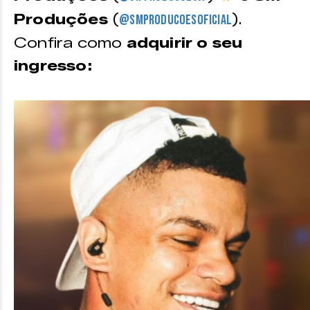
Produções
(
).
@smproducoesoficial
Confira como
adquirir o seu
ingresso: