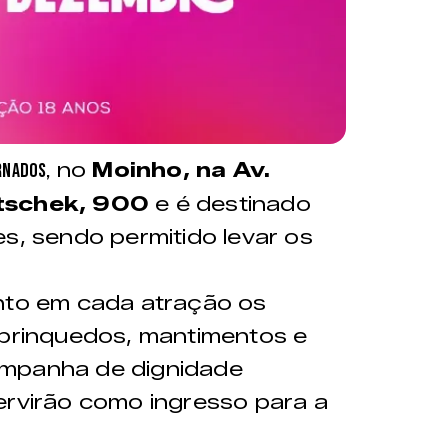
no
Moinho, na Av.
rnados,
itschek, 900
e é destinado
es, sendo permitido levar os
ento em cada atração os
 brinquedos, mantimentos e
ampanha de dignidade
ervirão como ingresso para a