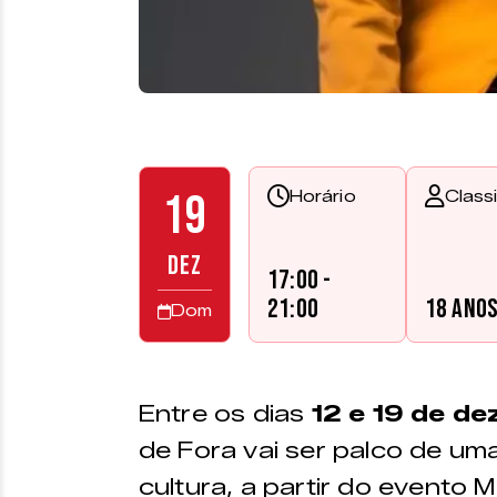
19
Horário
Class
DEZ
17:00 -
21:00
18 ano
Dom
Entre os dias
12 e 19 de
de
de Fora vai ser palco de uma
cultura, a partir do evento M