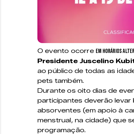
O evento ocorre
em horários alte
Presidente Juscelino Kub
ao público de todas as idad
pets também.
Durante os oito dias de ev
participantes deverão levar
absorventes (em apoio à c
menstrual, na cidade) que s
programação.