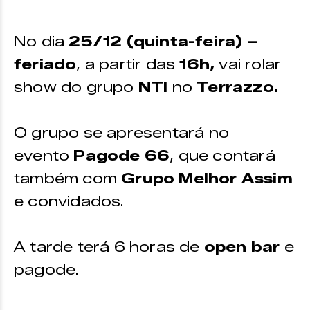
Os ingressos podem ser adquiridos
No dia
25
/12
(quinta-feira) –
pela plataforma da
Uniticket.
feriado
, a partir das
16
h
,
vai rolar
show do grupo
NTI
no
Terrazzo.
O grupo se apresentará no
evento
Pagode 66
, que contará
também com
Grupo Melhor Assim
e convidados.
A tarde terá 6 horas de
open bar
e
pagode.