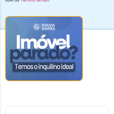
com os
Termos de uso
.