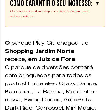
Como garantir o seu ingresso:
▼
Os valores estão sujeitos a alteração sem
aviso prévio.
Os ingressos devem podem ser
adquiridos pelo
ou no local do
site
evento.
O
parque Play Citi chegou ao
Shopping Jardim Norte
recebe,
em Juiz de Fora
.
O parque de diversões contará
com brinquedos para todos os
gostos! Entre eles: Crazy Dance,
Kamikaze, La Bamba, Montanha-
russa, Swing Dance, AutoPista,
Dark Ride, Carrossel, Mini Magic,