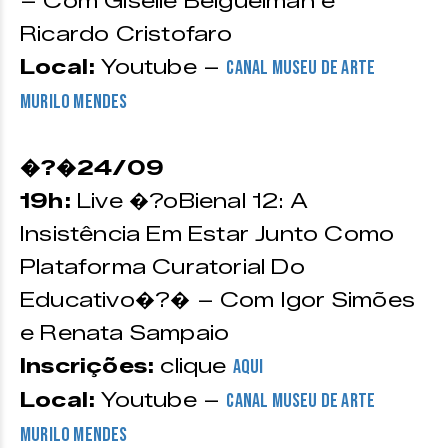
– Com Giselle Beiguelman e
Ricardo Cristofaro
Local:
Youtube –
Canal Museu de Arte
Murilo Mendes
�?�24/09
19h:
Live �?oBienal 12: A
Insistência Em Estar Junto Como
Plataforma Curatorial Do
Educativo�?� – Com Igor Simões
e Renata Sampaio
Inscrições:
clique
AQUI
Local:
Youtube –
Canal Museu de Arte
Murilo Mendes