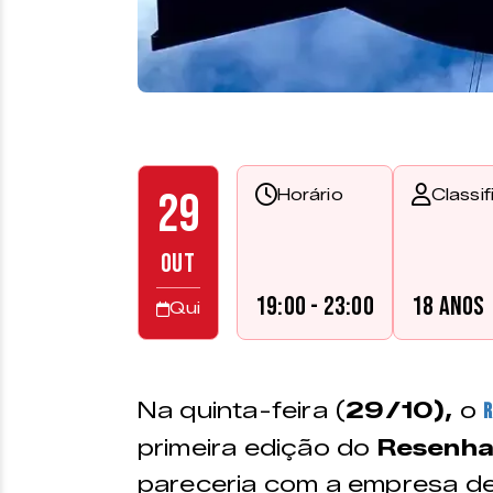
29
Horário
Classi
OUT
19:00 - 23:00
18 anos
Qui
Na quinta-feira (
29/10),
o
R
primeira edição do
Resenha
pareceria com a empresa de