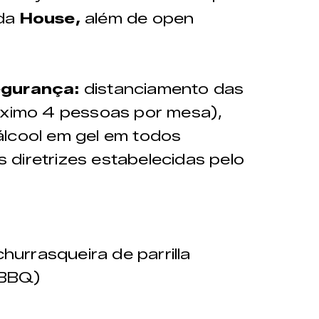
 da
House,
além de open
segurança:
distanciamento das
máximo 4 pessoas por mesa),
álcool em gel em todos
diretrizes estabelecidas pelo
urrasqueira de parrilla
(BBQ)