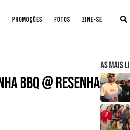
A
PROMOÇÕES
FOTOS
ZINE-SE
AS MAIS L
enha BBQ @ Resenha