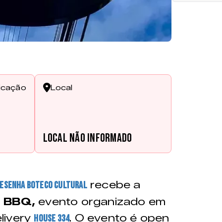
ficação
Local
Local não informado
recebe a
esenha Boteco Cultural
 BBQ,
evento organizado em
livery
. O evento é open
House 334