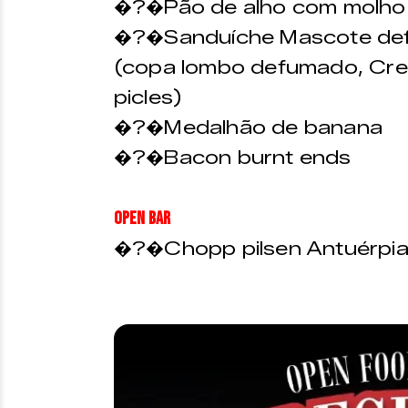
�?�Pão de alho com molho
�?�Sanduíche Mascote def
(copa lombo defumado, Cre
picles)
�?�Medalhão de banana
�?�Bacon burnt ends
OPEN BAR
�?�Chopp pilsen Antuérpi