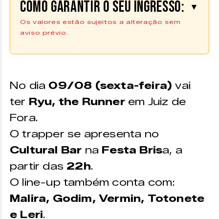
Como garantir o seu ingresso:
▼
Os valores estão sujeitos a alteração sem
aviso prévio.
Os ingressos podem ser adquiridos
na plataforma
|
Uniticket
COMPRE AQUI
*Os ingressos também podem ser adquirirdos no Zine
No dia
09/08 (sexta-feira)
vai
Cultural.
ter
Ryu, the Runner
em Juiz de
VALORES
Fora.
Pista
O trapper se apresenta no
Meia-entrada
– R$70
Cultural Bar
na
Festa Bris
a, a
Promocional –
R$98
partir das
22h
.
Inteira –
R$140
O line-up também conta com:
Mezanino
– R$150
Malira, Godim, Vermin, Totonete
e Leri
.