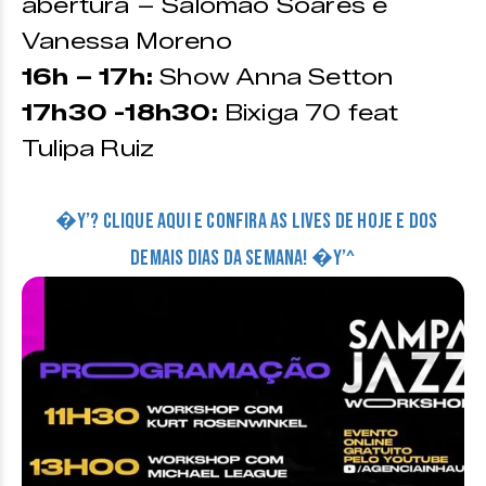
abertura – Salomão Soares e
Vanessa Moreno
16h – 17h:
Show Anna Setton
17h30 -18h30:
Bixiga 70 feat
Tulipa Ruiz
�Y’? CLIQUE AQUI E CONFIRA AS LIVES DE HOJE E DOS
DEMAIS DIAS DA SEMANA! �Y’^