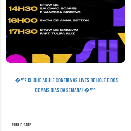
�Y’? CLIQUE AQUI E CONFIRA AS LIVES DE HOJE E DOS
DEMAIS DIAS DA SEMANA! �Y’^
Publicidade