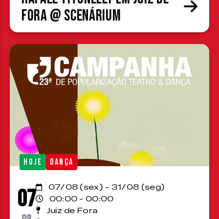
Fora @ Scenárium
HOJE
DANÇA
07/08 (sex) - 31/08 (seg)
07
00:00 - 00:00
Juiz de Fora