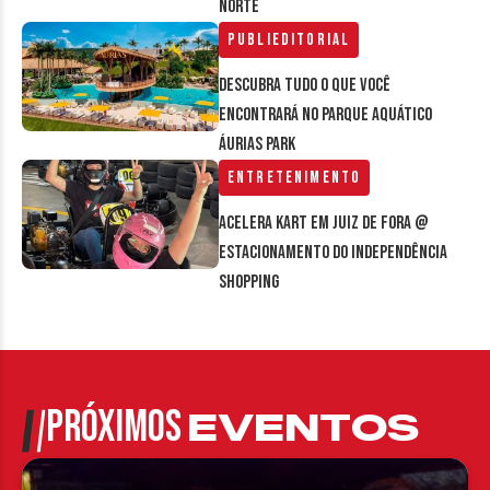
Norte
Publieditorial
Descubra tudo o que você
encontrará no parque aquático
Áurias Park
Entretenimento
Acelera Kart em Juiz de Fora @
estacionamento do Independência
Shopping
PRÓXIMOS
EVENTOS