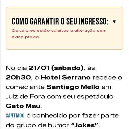
Como garantir o seu ingresso:
▼
Os valores estão sujeitos a alteração sem
aviso prévio.
Os ingressos podem ser adquiridos
através da plataforma
Sympla |
Compre aqui
No dia
21/01 (sábado)
, às
20h30
, o
Hotel Serrano
recebe o
VALOR
comediante
Santiago Mello
em
Preço único –
R$30,00
Juiz de Fora com seu espetáculo
Gato Mau
.
é conhecido por fazer parte
Santiago
do grupo de humor
“Jokes”
.