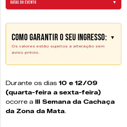
Datas do evento
▼
Como garantir o seu ingresso:
▼
Os valores estão sujeitos a alteração sem
aviso prévio.
Se inscreva aqui
As inscrições podem ser feitas pelo
Durante os dias
10 e 12/09
site da
Uniacademia
(quarta-feira a sexta-feira)
ocorre a
III Semana da Cachaça
da Zona da Mata
.