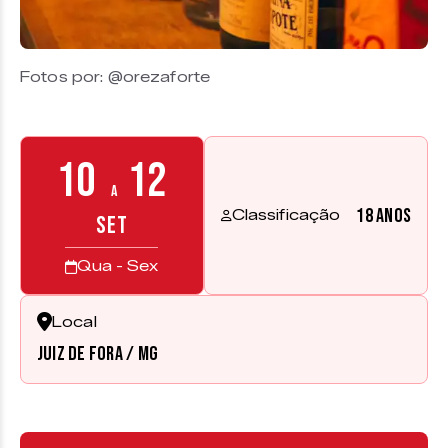
Fotos por: @orezaforte
10
12
a
18 anos
Classificação
SET
Qua - Sex
Local
Juiz de Fora / MG