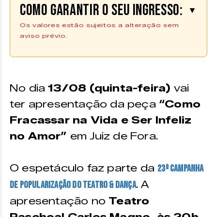
Como garantir o seu ingresso:
▼
Os valores estão sujeitos a alteração sem
aviso prévio.
Os ingressos podem ser adquiridos
de forma antecipada no Trailer da
APAC/JF.
No dia
13/08 (quinta-feira)
vai
ter apresentação da peça
“Como
Fracassar na Vida e Ser Infeliz
no Amor”
em Juiz de Fora.
O espetáculo faz parte da
23ª
Campanha
. A
de Popularização do Teatro & Dança
apresentação no
Teatro