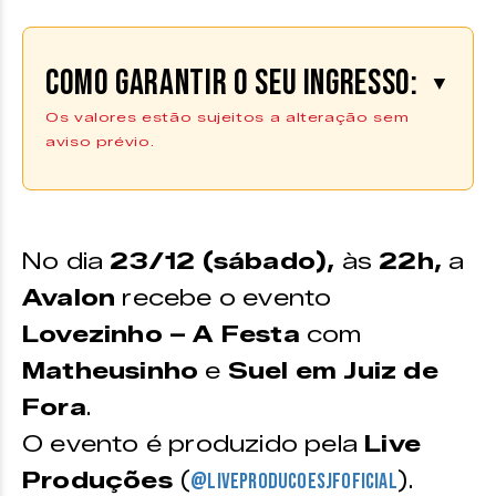
Como garantir o seu ingresso:
▼
Os valores estão sujeitos a alteração sem
aviso prévio.
Os ingressos podem ser adquiridos
na plataforma da
Uniticket |
Compre aqui
*
Pontos de venda vide texto
No dia
23/12 (sábado),
às
22h,
a
Avalon
recebe o evento
Lovezinho – A Festa
com
Matheusinho
e
Suel em Juiz de
Fora
.
O evento é produzido pela
Live
Produções
(
).
@liveproducoesjfoficial