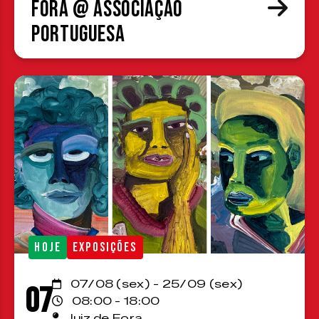
Fora @ Associação
Portuguesa
HOJE
EXPOSIÇÕES
07/08 (sex) - 25/09 (sex)
07
08:00 - 18:00
Juiz de Fora