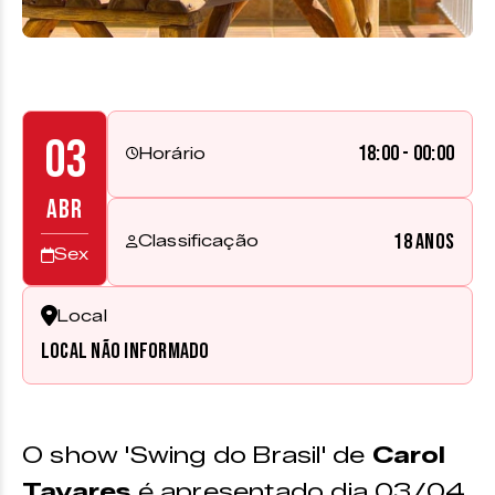
03
18:00 - 00:00
Horário
ABR
18 anos
Classificação
Sex
Local
Local não informado
O show 'Swing do Brasil' de
Carol
Tavares
é apresentado dia 03/04